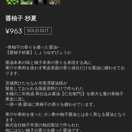
醤柚子 杪夏
¥963
SOLD OUT
~青柚子の香りを纏った醤油~
【醤柚子杪夏】しょうゆずびょうか
醤油本来の味と柚子本来の香りを表現する為に
果汁や果肉を使わず果皮表面の香り成分だけを醤油に纏わせてお
ります。
茨城県ひたちなか市黒澤醤油様が
製造しておられる国産原料だけで作られた
木桶の二年熟成 再仕込み醤油【仁右衛門)】を膨大な量の青柚子
果皮に流し
一滴一滴 醤油に青柚子の香りを纏わせています。
果汁や果肉を使った ポン酢や柚子醤油とは全く異なる醤油となり
ます。
株式会社柚子辛凛の独自製法で作られた
他にはない柚子の香りを纏った醤油です。