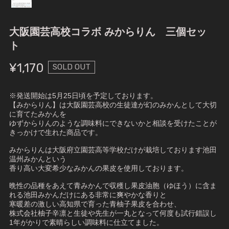
大阪園芸高校コラボ みからりん 三個セッ
ト
¥1,170
SOLD OUT
※発送開始は5月25日頃を予定しております。
【みからりん】は大阪園芸高校の生徒達が幻のみかんとして大切
に育てたみかんを
ゆずからりんのような調味料にできないかと相談を受けたことが
きっかけで生れた商品です。
みからりんは大阪府立園芸高等学校だけが栽培しております池田
温州みかんという
香り高い大変希少なみかんの果皮を使用しております。
晩性の品種をあえて青みかんで収穫し果皮油胞（ゆほう）に含ま
れる池田みかんだけにある非常に爽やかな香りと
寒暖差の激しい高知県で育った青柚子果皮を合わせ、
株式会社柚子辛凛と生徒や先生が一丸となって何度も試行錯誤し
1年がかりで素晴らしい調味料に仕立てました。