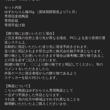
セット内容
ゆずからりん極35g （賞味期限製造より7ヶ月）
専用信楽焼陶器
専用折箱
専用手提げ袋
【贈り物にお使いいただく場合】
ご注文者様の住所と送り先が異なる場合、PCによる送り状発行運
送システム上、
自動的に指定いただいた送り先に発送手続きされます。
送り状に明記されます荷主は常に株式会社柚子辛凛となります。
贈り物としてお使いいただきます場合は備考欄に贈り物であるこ
との旨を必ずご記入くださいませ。
例)贈り物です。 〇〇より贈り物ですと明記してください。等の
コメントをいただきましたら
外装ケースに発注者様からの贈り物であるよう
ステッカーを貼り付けいたします。
【陶器について】
こちらの陶器はゆずからりん専用陶器として
一点ずつ手描きした作品となります。
それ故、色の出方や柄域はそれぞれ異なることを
御理解いただいた上ご購入くださいませ。