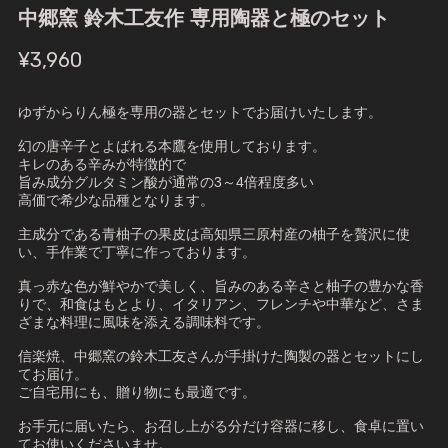
中郷窯 鈴木工友作 専用陶器と極のセット
¥3,960
ゆずからりん極を専用の器とセットでお届けいたします。
幻の唐辛子とよばれる本鷹を使用しております。
キレのある辛みが特徴的で
旨み成分グルタミン酸が通常の3～4倍程度多い
高価で希少な品種となります。
主成分である青柚子の果皮は高知県三原村産の柚子を贅沢に使
い、手作業で丁寧に作っております。
真っ赤な色が鮮やかで美しく、旨みのある辛さと柚子の豊かな香
りで、和食はもとより、イタリアン、フレンチや中華など、さま
ざまな料理に風味を添える調味料です。
信楽焼、中郷窯の鈴木工友さんが手掛けた陶製の器とセットにし
てお届け。
ご自宅用にも、贈り物にも最適です。
お手元に届いたら、お召し上がる分だけ容器に移し、食卓に置い
てお使いくださいませ。