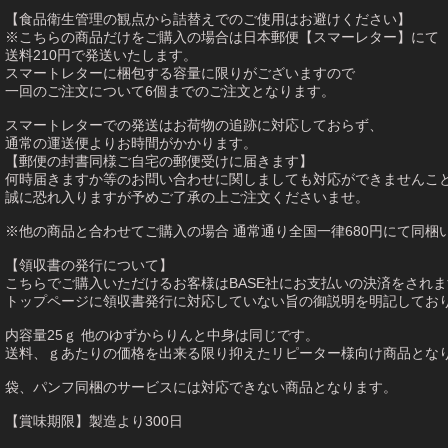
【食品衛生管理の観点から詰替えでのご使用はお避けください】
※こちらの商品だけをご購入の場合は日本郵便【スマーレター】にて
送料210円で発送いたします。
スマートレターに梱包する容量に限りがございますので
一回のご注文について6個までのご注文となります。
スマートレターでの発送はお荷物の追跡に対応しておらず、
通常の運送便よりお時間がかかります。
【郵便の封書同様ご自宅の郵便受けに届きます】
何時届きますか等のお問い合わせに関しましても対応ができませんこ
誠に恐れ入りますが予めご了承の上ご注文くださいませ。
※他の商品と合わせてご購入の場合 通常通り全国一律680円にて同梱
【領収書の発行について】
こちらでご購入いただけるお客様はBASE社にお支払いの決済をされま
トップページに領収書発行に対応していない旨の御説明を明記してお
内容量25ｇ 他のゆずからりんと中身は同じです。
送料、ｇあたりの価格を出来る限り抑えたリピーター様向け商品とな
袋、パンフ同梱のサービスには対応できない商品となります。
【賞味期限】製造より300日